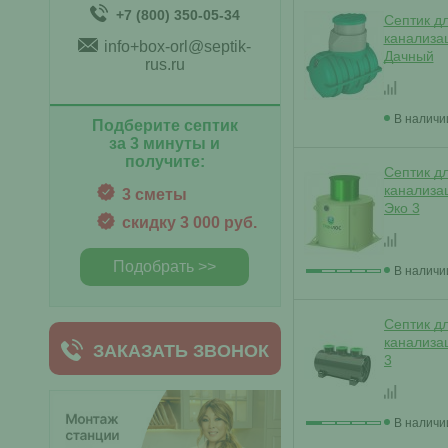
+7 (800) 350-05-34
Септик д
канализа
info+box-orl@septik-
Дачный
rus.ru
В наличи
Подберите септик
за 3 минуты и
получите:
Септик д
канализа
3 сметы
Эко 3
скидку 3 000 руб.
Подобрать >>
В наличи
Септик д
канализа
ЗАКАЗАТЬ ЗВОНОК
3
В наличи