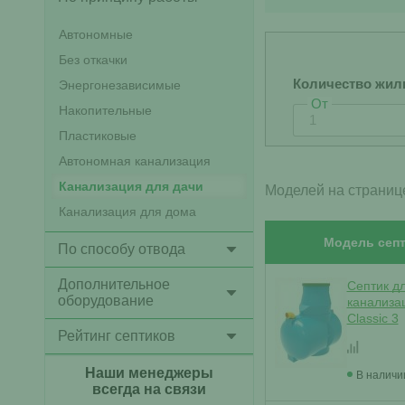
Автономные
Без откачки
Количество жил
Энергонезависимые
От
Накопительные
Пластиковые
Автономная канализация
Канализация для дачи
Моделей на страниц
Канализация для дома
Модель септ
По способу отвода
Дополнительное
Септик д
оборудование
канализа
Classic 3
Рейтинг септиков
Наши менеджеры
В наличи
всегда на связи