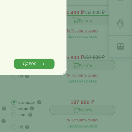
144 400 ₽
152 000 ₽
стандарт
?
й
миди
?
?
Купить
%
Получить скидку
НК
?
Смета на монтаж
155 800 ₽
164 000 ₽
стандарт
?
Далее
й
миди
?
?
Купить
%
Получить скидку
НК
?
Смета на монтаж
187 900 ₽
стандарт
?
й
миди
?
?
Купить
лонг
?
%
Получить скидку
?
Смета на монтаж
НК
?