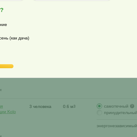
я?
самотечный
ля
3 человека
0.6 м
?
3
ции Гринлос
принудительны
ние
ень (как дача)
и
самотечный
ля
3 человека
0.6 м
?
3
ции Гринлос
принудительны
зкий корпус
и
самотечный
ля
3 человека
0.6 м
?
3
ции Kolo
принудительны
энергонезависимый
и