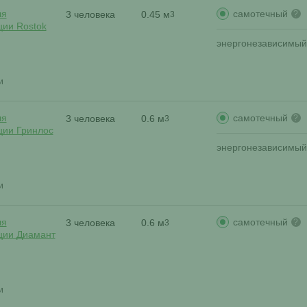
самотечный
ля
3 человека
0.45 м
?
3
ции Rostok
энергонезависимый
и
самотечный
ля
3 человека
0.6 м
?
3
ции Гринлос
энергонезависимый
и
самотечный
ля
3 человека
0.6 м
?
3
ции Диамант
и