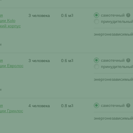
самотечный
ля
3 человека
0.6 м
?
3
ции Kolo
принудительны
зкий корпус
энергонезависимый
и
самотечный
ля
3 человека
0.6 м
?
3
ции Евролос
принудительны
энергонезависимый
и
самотечный
ля
4 человека
0.8 м
?
3
ции Гринлос
энергонезависимый