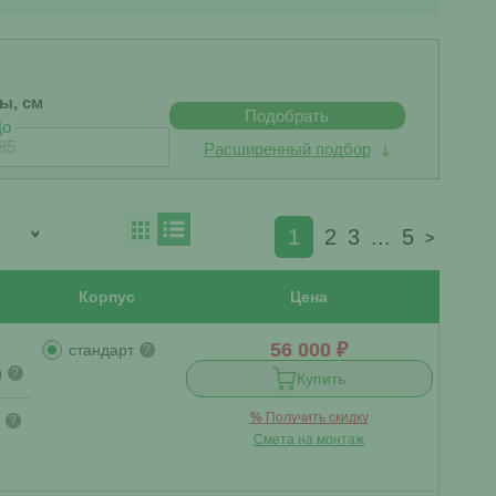
бы, см
Подобрать
До
Расширенный подбор
1
2
3
...
5
>
Корпус
Цена
56 000 ₽
стандарт
?
й
?
Купить
%
Получить скидку
?
Смета на монтаж