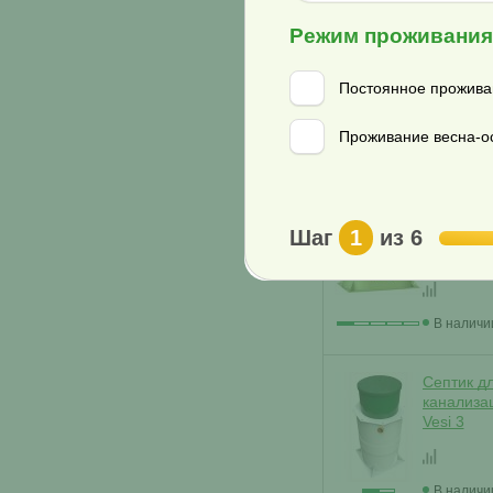
Режим проживани
Септик д
канализа
Аква 3
Постоянное прожива
Проживание весна-ос
В наличи
Септик д
Шаг
1
из 6
канализа
Аква 3 ни
В наличи
Септик д
канализа
Vesi 3
В наличи