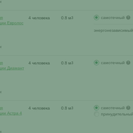
и
самотечный
ля
4 человека
0.8 м
?
3
ции Евролос
энергонезависимый
и
самотечный
ля
4 человека
0.8 м
?
3
ции Диамант
и
самотечный
ля
4 человека
0.8 м
?
3
ции Астра 4
принудительны
и