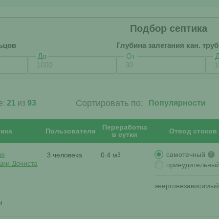
Подбор септика
ьцов
Глубина залегания кан. тру
До
От
Сортировать по:
е:
21
из
93
Переработка
ика
Пользователи
Отвод стоков
в сутки
самотечный
ля
3 человека
0.4 м
?
3
ции Дочиста
принудительны
энергонезависимый
и