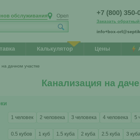
+7 (800) 350-
онов обслуживания
Орел
Заказать обратный
info+box-orl@septik
тавка
Калькулятор
Цены
 на дачном участке
Канализация на даче
рки
1 человек
2 человека
3 человека
4 человека
5 
0.5 кубов
1 куб
1.5 куба
2 куба
2.5 куба
3 куб