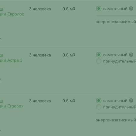
самотечный
ля
3 человека
0.6 м
?
3
ции Евролос
энергонезависимый
и
самотечный
ля
3 человека
0.6 м
?
3
ции Астра 3
принудительны
и
самотечный
ля
3 человека
0.6 м
?
3
ции Ergobox
принудительны
энергонезависимый
и