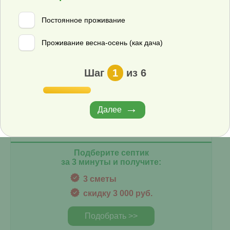
заключить дилерский договор, обратиться к специалистам
нашей компании можно в телефонном режиме или
Постоянное проживание
посредством электронной почты. От вас требуется только
подать заявку наиболее удобным способом, а все
Проживание весна-осень (как дача)
остальные заботы сотрудники нашей компании возьмут на
себя.
Шаг
1
из 6
Наши менеджеры
всегда на связи
+7 (800) 350-05-34
Далее
info+box-orl@septik-rus.ru
Подберите септик
за 3 минуты и получите:
3 сметы
скидку 3 000 руб.
Подобрать >>