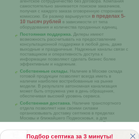
агентское сотрудничество без договора. Компания
самостоятельно занимается поиском заказчиков,
получая с каждого заказа оговоренную сторонами
в пределах 5-
комиссию. Ее размер варьируется
10 тысяч рублей
в зависимости от типа
оборудования и количества проданных единиц.
Постоянная поддержка.
Дилеры имеют
возможность рассчитывать на предоставление
консультационной поддержки в любой день, даже
выходные и праздничные. Надежные каналы связи с
поставщиком и оперативность доступа к
информации позволяют сделать бизнес более
эффективным и надежным.
Собственные склады.
Наличие в Москве склада
готовой продукции позволяет всегда иметь в
наличии наиболее востребованные на рынке
модели. В результате автономная канализация
может быть отгружена уже в день обращения,
обеспечивая высокий уровень сервиса.
Собственная доставка.
Наличие транспортного
отдела позволяет нам своими силами
организовывать доставку септиков в пределах
Москвы и ближайшего Подмосковья, а для
организации отправок в другие регионы России мы
пользуемся услугами проверенных транспортных
компаний.
Подбор септика за 3 минуты!