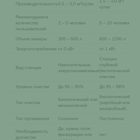
1,5 – 3,0 м³/
Производительность
0,5 – 3,0 м³/сутки
сутки
Рекомендуемое
количество
2 – 5 человек
5 – 10 человек
пользователей
Объем камеры
300 – 600 л
600 – 1200 л
Энергопотребление
от 0 кВт
от 1 кВт
Станции
Накопительные,
глубокой
Вид станции
энергонезависимые
биологической
очистки
Уровень очистки
До 95 – 95%
До 95 – 98%
Биологический
Биологический или
Тип очистки
(аэробный или
механический
анаэробный)
Тип проживания
Сезонное
Постоянное
Да, нужны поля
Необходимость
фильтрации или
нет
доочистки