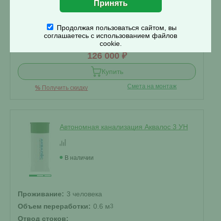
Самотечный
▾
Корпус:
Продолжая пользоваться сайтом, вы
соглашаетесь с использованием файлов
Стандарт
▾
cookie.
126 000 ₽
Купить
Смета на монтаж
%
Получить скидку
Автономная канализация Аквалос 3 УН
В наличии
Проживание:
3 человека
Объем переработки:
0.6 м
3
Отвод стоков: