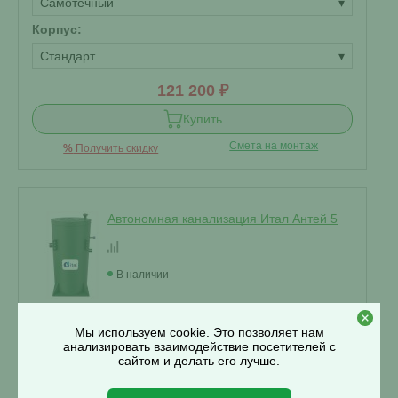
Самотечный
▾
Корпус:
Стандарт
▾
121 200 ₽
Купить
Смета на монтаж
%
Получить скидку
Автономная канализация Итал Антей 5
В наличии
Мы используем cookie. Это позволяет нам
Проживание:
5 человек
анализировать взаимодействие посетителей с
сайтом и делать его лучше.
Объем переработки:
1 м
3
Отвод стоков: