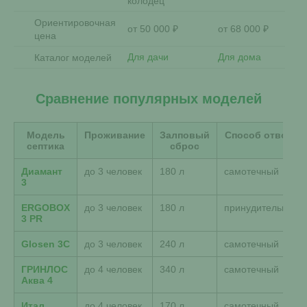
колодец
Ориентировочная
от 50 000 ₽
от 68 000 ₽
цена
Для дачи
Для дома
Каталог моделей
Сравнение популярных моделей
Модель
Проживание
Залповый
Способ отвода
септика
сброс
Диамант
до 3 человек
180 л
самотечный
3
ERGOBOX
до 3 человек
180 л
принудительный
3 PR
Glosen 3C
до 3 человек
240 л
самотечный
ГРИНЛОС
до 4 человек
340 л
самотечный
Аква 4
Итал
до 4 человек
170 л
самотечный